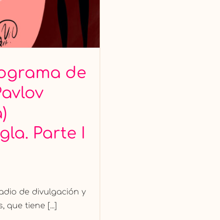
programa de
Pavlov
)
la. Parte I
adio de divulgación y
que tiene [...]