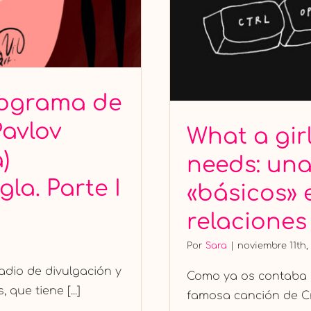
programa de
Pavlov
What a girl
)
needs: una
la. Parte I
«básicos» 
relaciones
Por
Sara
|
noviembre 11th,
adio de divulgación y
Como ya os contaba en
que tiene [...]
famosa canción de Cris