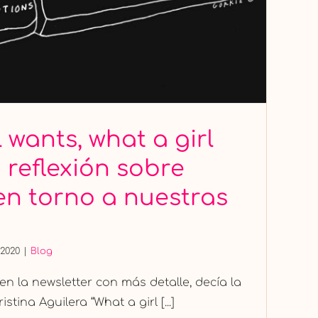
 wants, what a girl
 reflexión sobre
en torno a nuestras
 2020
|
Blog
 la newsletter con más detalle, decía la
tina Aguilera “What a girl [...]