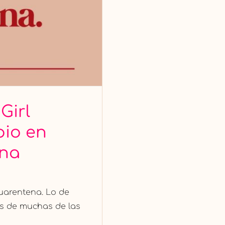
Girl
pio en
ena
uarentena. Lo de
as de muchas de las